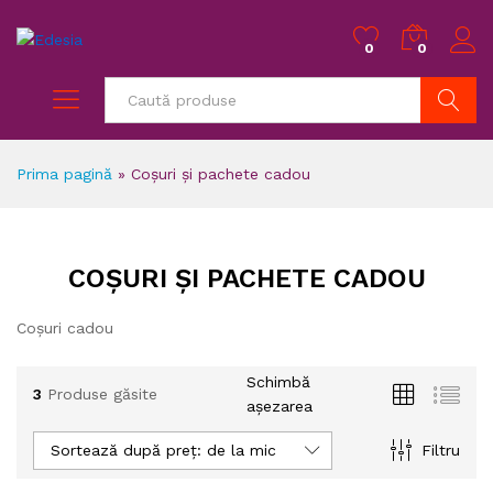
0
0
Caută
Prima pagină
»
Coșuri și pachete cadou
COȘURI ȘI PACHETE CADOU
Coșuri cadou
Schimbă
3
Produse găsite
așezarea
Sortează după preț: de la mic la mare
Filtru