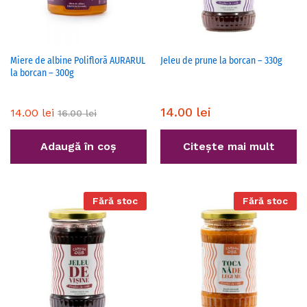
Miere de albine Polifloră AURARUL
Jeleu de prune la borcan – 330g
la borcan – 300g
14.00
lei
14.00
lei
16.00
lei
Adaugă în coș
Citește mai mult
Fără stoc
Fără stoc