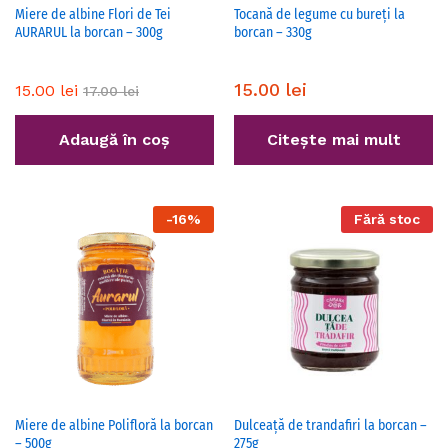
Miere de albine Flori de Tei
Tocană de legume cu bureți la
AURARUL la borcan – 300g
borcan – 330g
15.00
lei
15.00
lei
17.00
lei
Adaugă în coș
Citește mai mult
-
16
%
Fără stoc
Miere de albine Polifloră la borcan
Dulceață de trandafiri la borcan –
– 500g
275g