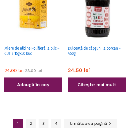
Miere de albine Polifloră la plic –
Dulceață de căpșuni la borcan –
CUTIE 15gx50 buc
450g
24.50
lei
24.00
lei
28.00
lei
Adaugă în coș
Citește mai mult
1
2
3
4
Următoarea pagină