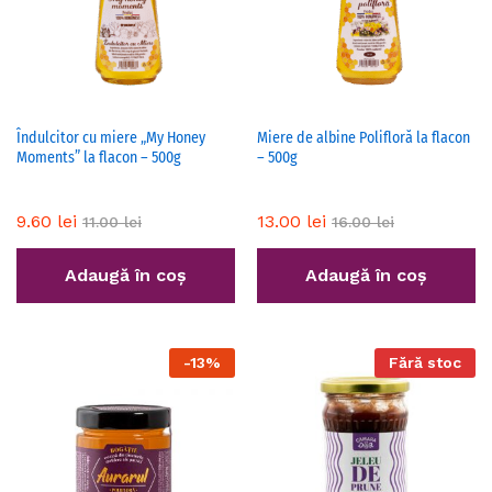
Îndulcitor cu miere „My Honey
Miere de albine Polifloră la flacon
Moments” la flacon – 500g
– 500g
9.60
lei
13.00
lei
11.00
lei
16.00
lei
Adaugă în coș
Adaugă în coș
-
13
%
Fără stoc