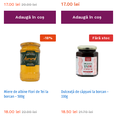
17.00
lei
17.00
lei
20.00
lei
Adaugă în coș
Adaugă în coș
-
18
%
Fără stoc
Miere de albine Flori de Tei la
Dulceață de căpșuni la borcan –
borcan – 500g
330g
18.00
lei
18.50
lei
22.00
lei
21.70
lei