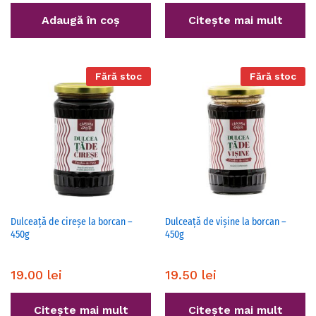
Adaugă în coș
Citește mai mult
Fără stoc
Fără stoc
Dulceață de cireșe la borcan –
Dulceață de vișine la borcan –
450g
450g
19.00
lei
19.50
lei
Citește mai mult
Citește mai mult