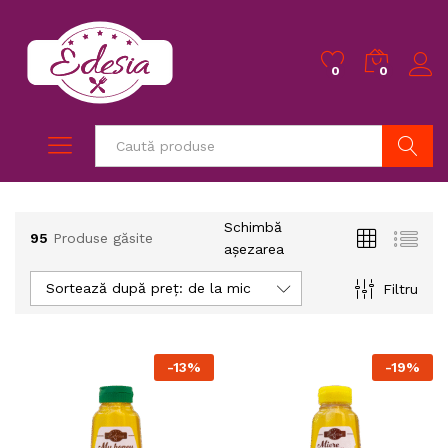
0
0
Caută
Schimbă
95
Produse găsite
așezarea
Sortează după preț: de la mic la mare
Filtru
-
13
%
-
19
%