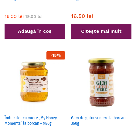
16.50
lei
16.00
lei
19.00
lei
Adaugă în coș
Citește mai mult
-
15
%
Îndulcitor cu miere „My Honey
Gem de gutui și mere la borcan –
Moments” la borcan – 980g
360g