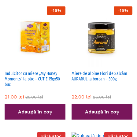
-
16
%
-
15
%
Îndulcitor cu miere „My Honey
Miere de albine Flori de Salcâm
Moments” la plic – CUTIE 15gx50
AURARUL la borcan – 300g
buc
21.00
lei
22.00
lei
25.00
lei
26.00
lei
Adaugă în coș
Adaugă în coș
Fără stoc
Fără stoc