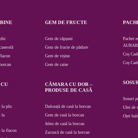
LBINE
GEM DE FRUCTE
PACH
plic
Gem de căpșuni
Pachet ed
AURAR
caserolă
Gem de fructe de pădure
Coș Cad
flacon
Gem de vișine
Coș Cad
 borcan
Gem de caise
SOSU
 CU
CĂMARA CU DOR –
PRODUSE DE CASĂ
Sosuri p
 la plic
Dulceață de casă la borcan
Ulei de 
 la
Gem de casă la borcan
Oțet bal
Jeleu de casă la borcan
 la flacon
Zacuscă de casă la borcan