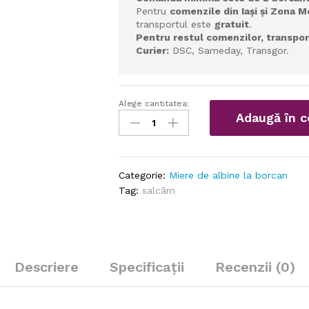
Pentru
comenzile din Iași și Zona 
transportul este
gratuit
.
Pentru restul comenzilor, transpor
Cu
rier:
DSC, Sameday, Transgor.
Alege cantitatea:
Miere
Adaugă în c
de
albine
Flori
de
Categorie:
Miere de albine la borcan
Salcâm
Tag:
salcâm
AURARUL
la
borcan
–
300g
Descriere
Specificații
Recenzii (0)
quantity