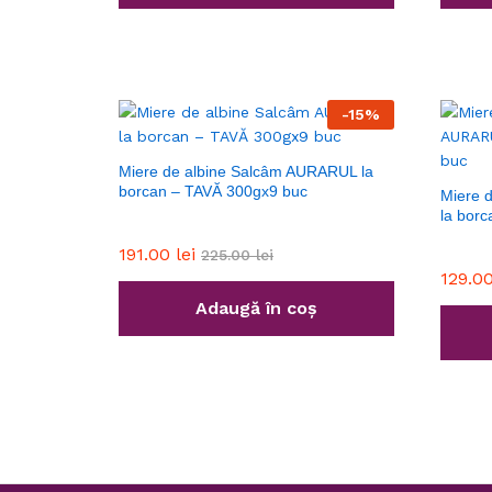
-
15
%
Miere de albine Salcâm AURARUL la
borcan – TAVĂ 300gx9 buc
Miere d
la bor
191.00
lei
225.00
lei
129.0
Adaugă în coș