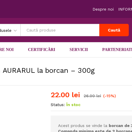
Despre noi
INFORM
Caută
dusele
RE NOI
CERTIFICĂRI
SERVICII
PARTENERIAT
âm AURARUL la borcan – 300g
22.00
lei
26.00
lei
(-15%)
Status:
În stoc
Acest produs se vinde la
borcan de 
Comanda minima este de 2 borcan