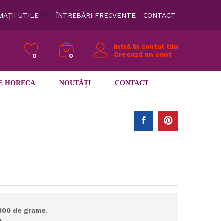
AȚII UTILE
ÎNTREBĂRI FRECVENTE
CONTACT
Intră în contul tău
Creează un cont
0
0
E HORECA
NOUTĂȚI
CONTACT
300 de grame.
e.