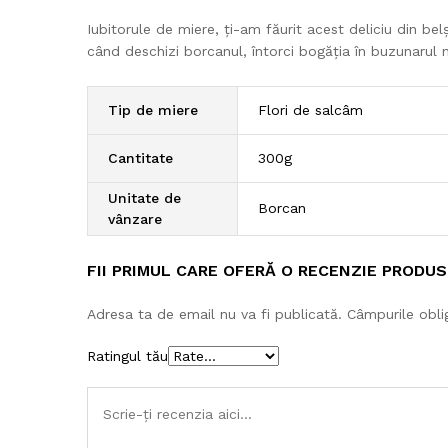
Iubitorule de miere, ți-am făurit acest deliciu din bel
când deschizi borcanul, întorci bogăția în buzunarul n
Tip de miere
Flori de salcâm
Cantitate
300g
Unitate de
Borcan
vânzare
FII PRIMUL CARE OFERĂ O RECENZIE PRODUS
Adresa ta de email nu va fi publicată.
Câmpurile obli
Ratingul tău