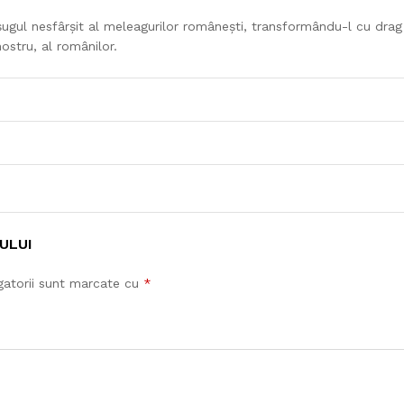
șugul nesfârșit al meleagurilor românești, transformându-l cu drag și
ostru, al românilor.
ULUI
gatorii sunt marcate cu
*