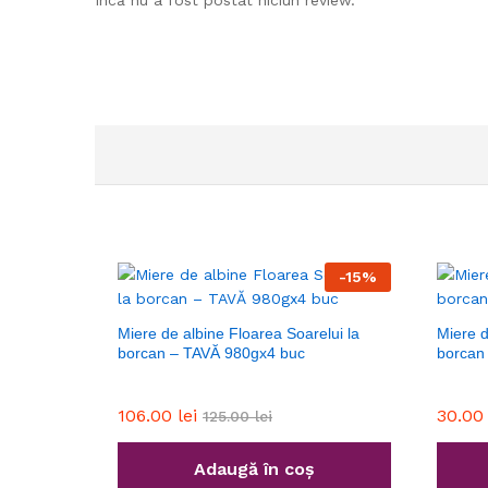
Încă nu a fost postat niciun review.
-
15
%
Miere de albine Floarea Soarelui la
Miere d
borcan – TAVĂ 980gx4 buc
borcan
106.00
lei
30.0
125.00
lei
Adaugă în coș