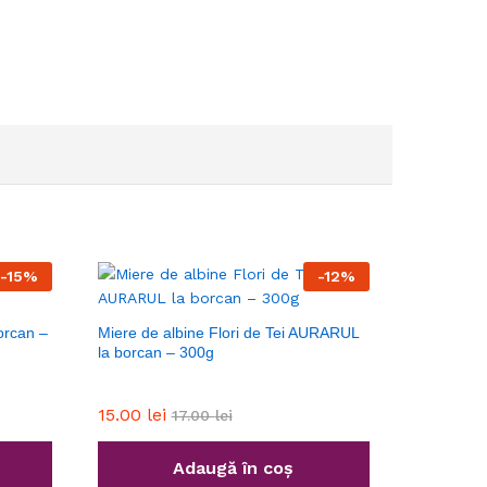
-
15
%
-
12
%
borcan –
Miere de albine Flori de Tei AURARUL
la borcan – 300g
15.00
lei
17.00
lei
Adaugă în coș