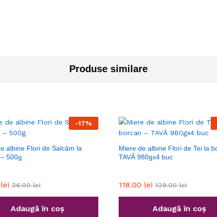
Produse similare
-
17
%
e albine Flori de Salcâm la
Miere de albine Flori de Tei la 
 – 500g
TAVĂ 980gx4 buc
0
lei
118.00
lei
36.00
lei
139.00
lei
Adaugă în coș
Adaugă în coș