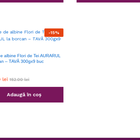
-
15
%
e albine Flori de Tei AURARUL
can – TAVĂ 300gx9 buc
0
lei
152.00
lei
Adaugă în coș