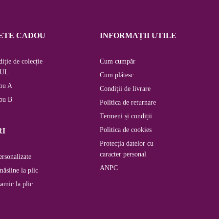
ETE CADOU
INFORMAȚII UTILE
iție de colecție
Cum cumpăr
UL
Cum plătesc
ou A
Condiții de livrare
ou B
Politica de returnare
Termeni și condiții
Politica de cookies
RI
Protecția datelor cu
caracter personal
ersonalizate
ANPC
măsline la plic
samic la plic