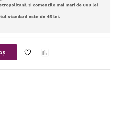
Metropolitană
și
comenzile mai mari de 800 lei
tul standard este de 45 lei.
oș
Com
pare