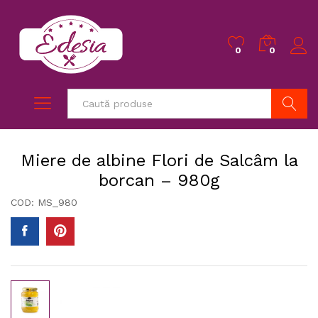
0
0
Caută
Miere de albine Flori de Salcâm la
borcan – 980g
COD:
MS_980