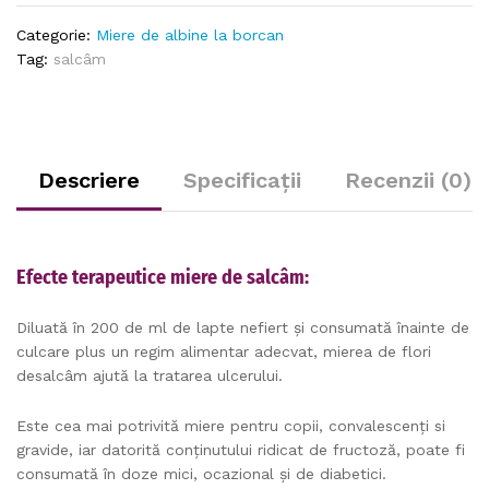
980g
quantity
Categorie:
Miere de albine la borcan
Tag:
salcâm
Descriere
Specificații
Recenzii (0)
Efecte terapeutice miere de salcâm:
Diluată în 200 de ml de lapte nefiert și consumată înainte de
culcare plus un regim alimentar adecvat, mierea de flori
desalcâm ajută la tratarea ulcerului.
Este cea mai potrivită miere pentru copii, convalescenți si
gravide, iar datorită conținutului ridicat de fructoză, poate fi
consumată în doze mici, ocazional și de diabetici.