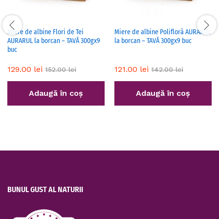
Miere de albine Flori de Tei
Miere de albine Polifloră AURARUL
AURARUL la borcan – TAVĂ 300gx9
la borcan – TAVĂ 300gx9 buc
buc
129.00
lei
121.00
lei
152.00
lei
142.00
lei
Adaugă în coș
Adaugă în coș
BUNUL GUST AL NATURII