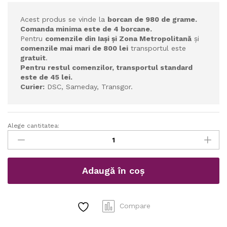
Acest produs se vinde la
borcan de 980 de grame.
Comanda minima este de 4 borcane.
Pentru
comenzile din Iași și Zona Metropolitană
și
comenzile mai mari de 800 lei
transportul este
gratuit
.
Pentru restul comenzilor, transportul standard
este de 45 lei.
Cu
rier:
DSC, Sameday, Transgor.
Alege cantitatea:
Miere
de
albine
Flori
Adaugă în coș
de
Salcâm
la
borcan
Compare
–