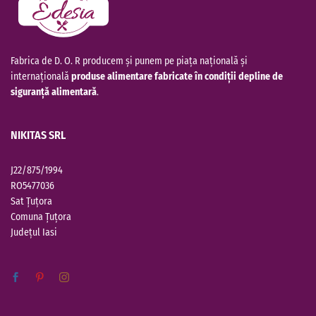
Fabrica de D. O. R producem și punem pe piața națională și
internațională
produse alimentare fabricate în condiții depline de
siguranță alimentară
.
NIKITAS SRL
J22/875/1994
RO5477036
Sat Țuțora
Comuna Țuțora
Județul
Iasi