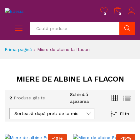
0
0
Caută
Prima pagină
»
Miere de albine la flacon
MIERE DE ALBINE LA FLACON
Schimbă
2
Produse găsite
așezarea
Sortează după preț: de la mic la mare
Filtru
-
19
%
-
15
%