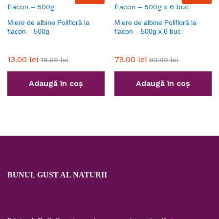
Miere de albine Polifloră la
Miere de albine Polifloră la
flacon – 500g
flacon – 500g x 6 buc
13.00
lei
79.00
lei
16.00
lei
93.00
lei
Adaugă în coș
Adaugă în coș
BUNUL GUST AL NATURII