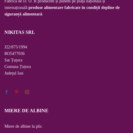
Fabrica de D. O. R producem și punem pe piața națională și
internațională
produse alimentare fabricate în condiții depline de
siguranță alimentară
.
NIKITAS SRL
J22/875/1994
RO5477036
Sat Țuțora
Comuna Țuțora
Județul
Iasi
MIERE DE ALBINE
Miere de albine la plic