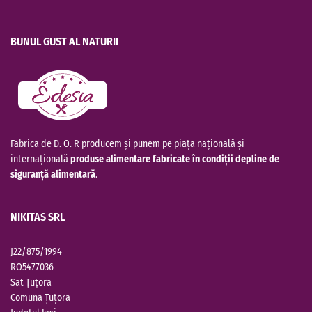
BUNUL GUST AL NATURII
Fabrica de D. O. R producem și punem pe piața națională și
internațională
produse alimentare fabricate în condiții depline de
siguranță alimentară
.
NIKITAS SRL
J22/875/1994
RO5477036
Sat Țuțora
Comuna Țuțora