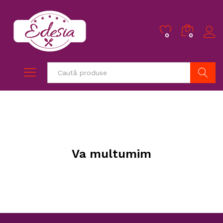
0
0
Caută
Va multumim