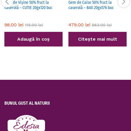
Gem de Vișine 50% fruct la
Gem de Caise 50% fruct la
caserolă – CUTIE 20gx120 buc
caserolă – BAX 20gx576 buc
98.00
lei
479.00
lei
115.00
lei
563.00
lei
Adaugă în coș
Citește mai mult
BUNUL GUST AL NATURII