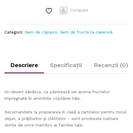
caserolă
–
Compare
BAX
20gx960
buc
Categorii:
Gem de căpșuni
,
Gem de fructe la caserolă
quantity
Descriere
Specificații
Recenzii (0)
Un desert sănătos, ce păstrează vie aroma fructelor
impregnată în amintirile copilăriei tale.
Recomandate la prepararea în casă a tartinelor pentru micul
dejun, a prăjiturilor și clătitelor – sunt produsele culinare
dorite de orice membru al familiei tale.