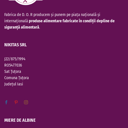
Fabrica de D. O. R producem și punem pe piața națională și
internațională
produse alimentare fabricate în condiții depline de
siguranță alimentară
.
NIKITAS SRL
J22/875/1994
RO5477036
Sat Țuțora
Comuna Țuțora
Județul
Iasi
MIERE DE ALBINE