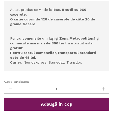
Acest produs se vinde la
bax, 8 cutii cu 960
caserole.
O cutie cuprinde 120 de caserole de câte 20 de
grame fiecare.
Pentru
comenzile din Iași și Zona Metropolitană
și
comenzile mai mari de 800 lei
transportul este
gratuit
.
Pentru restul comenzilor, transportul standard
este de 45 lei.
Cu
rier:
Nemoexpress, Sameday, Transgor.
Alege cantitatea:
Gem
de
Căpșuni
50%
Adaugă în coș
fruct
la