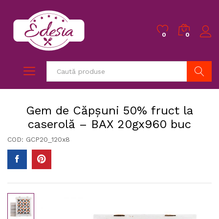
0
0
Caută
Gem de Căpșuni 50% fruct la
caserolă – BAX 20gx960 buc
COD:
GCP20_120x8