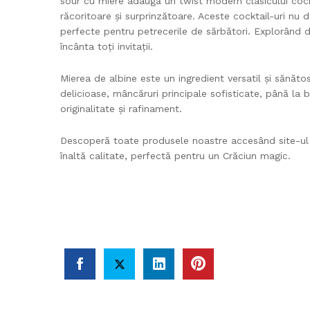
sour cu miere adaugă un twist modern clasicului cock
răcoritoare și surprinzătoare. Aceste cocktail-uri nu 
perfecte pentru petrecerile de sărbători. Explorând di
încânta toți invitații.
Mierea de albine este un ingredient versatil și sănăto
delicioase, mâncăruri principale sofisticate, până la 
originalitate și rafinament.
Descoperă toate produsele noastre accesând site-u
înaltă calitate, perfectă pentru un Crăciun magic.