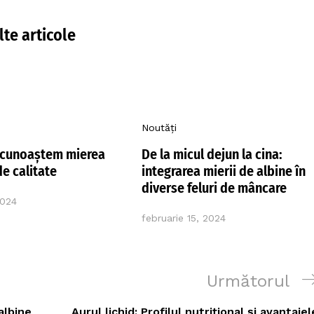
lte articole
Noutăți
ecunoaștem mierea
De la micul dejun la cina:
de calitate
integrarea mierii de albine în
diverse feluri de mâncare
2024
februarie 15, 2024
Următoarea
Următorul
postare
albine
Aurul lichid: Profilul nutrițional și avantajel