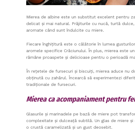
Mierea de albine este un substitut excelent pentru zah
delicat și mai natural. Prăjiturile cu nucă, turtă dulc
aromate când sunt îndulcite cu miere.
Fiecare înghițitură este o călătorie în lumea gusturil
aromele specifice Crăciunului. În plus, mierea este u
rămâne proaspete și delicioase pentru o perioadă ma
În rețetele de fursecuri și biscuiți, mierea aduce nu d
obținută cu zahărul. Încearcă să experimentezi diferi
tradiționale de fursecuri.
Mierea ca acompaniament pentru felu
Glasurile și marinadele pe bază de miere pot transf
complexitate și dulceață subtilă. Un glas de miere și 
o crustă caramelizată și un gust deosebit.