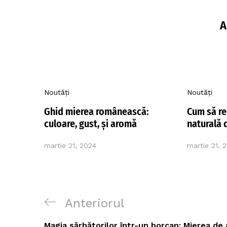
A
Noutăți
Noutăți
Ghid mierea românească:
Cum să r
culoare, gust, și aromă
naturală 
martie 21, 2024
martie 21, 
Navigare
Postarea
Anteriorul
în
anterioară
Magia sărbătorilor într-un borcan: Mierea de 