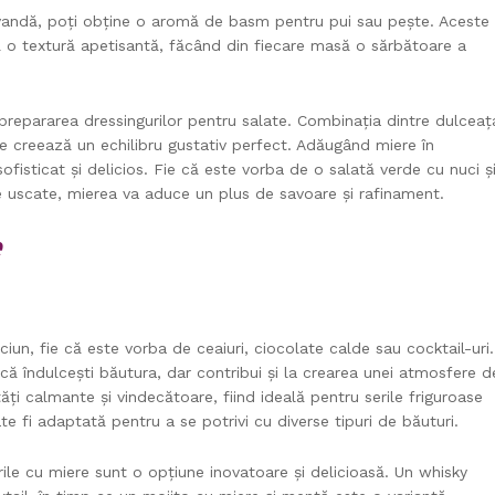
andă, poți obține o aromă de basm pentru pui sau pește. Aceste
ă o textură apetisantă, făcând din fiecare masă o sărbătoare a
prepararea dressingurilor pentru salate. Combinația dintre dulceaț
ine creează un echilibru gustativ perfect. Adăugând miere în
ofisticat și delicios. Fie că este vorba de o salată verde cu nuci ș
 uscate, mierea va aduce un plus de savoare și rafinament.
e
iun, fie că este vorba de ceaiuri, ciocolate calde sau cocktail-uri.
ă îndulcești băutura, dar contribui și la crearea unei atmosfere d
ți calmante și vindecătoare, fiind ideală pentru serile friguroase
te fi adaptată pentru a se potrivi cu diverse tipuri de băuturi.
rile cu miere sunt o opțiune inovatoare și delicioasă. Un whisky