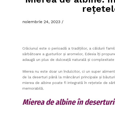
rețete
noiembrie 24, 2023
/
Crăciunul este o perioadă a tradițiilor, a căldurii fami
sărbătoare a gusturilor și aromelor, Edesia îți propu
adaugă un plus de dulceață naturală și complexitate
Mierea nu este doar un îndulcitor, ci un super aliment
de la deserturi până la mâncăruri principale și băutur
mierea de albine poate fi integrată în rețetele de să
memorabilă.
Mierea de albine în deserturi