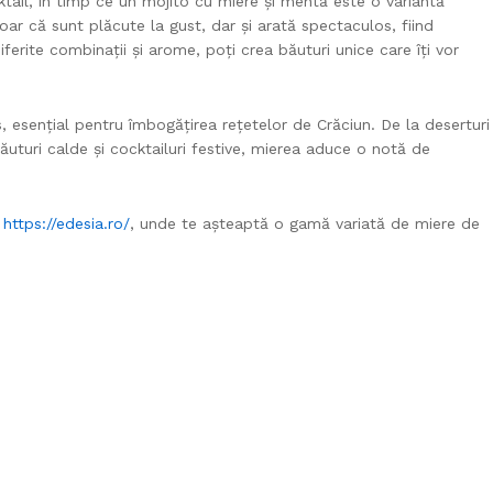
tail, în timp ce un mojito cu miere și mentă este o variantă
doar că sunt plăcute la gust, dar și arată spectaculos, fiind
ferite combinații și arome, poți crea băuturi unice care îți vor
s, esențial pentru îmbogățirea rețetelor de Crăciun. De la deserturi
băuturi calde și cocktailuri festive, mierea aduce o notă de
l
https://edesia.ro/
, unde te așteaptă o gamă variată de miere de