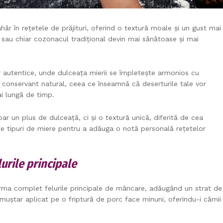
ăr în rețetele de prăjituri, oferind o textură moale și un gust mai
e, sau chiar cozonacul tradițional devin mai sănătoase și mai
or autentice, unde dulceața mierii se împletește armonios cu
n conservant natural, ceea ce înseamnă că deserturile tale vor
i lungă de timp.
oar un plus de dulceață, ci și o textură unică, diferită de cea
te tipuri de miere pentru a adăuga o notă personală rețetelor
rile principale
orma complet felurile principale de mâncare, adăugând un strat de
muștar aplicat pe o friptură de porc face minuni, oferindu-i cărnii