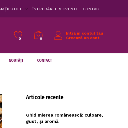
AȚII UTILE
ÎNTREBĂRI FRECVENTE
CONTACT
Intră în contul tău
Creează un cont
0
0
NOUTĂȚI
CONTACT
Articole recente
Ghid mierea românească: culoare,
gust, și aromă