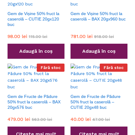
Gem de Vișine 50% fruct la
Gem de Vișine 50% fruct la
caserolă – CUTIE 20gx120
caserolă – BAX 20gx960 buc
buc
98.00
lei
781.00
lei
115.00
lei
918.00
lei
Adaugă în coș
Adaugă în coș
Fără stoc
Fără stoc
Gem de Fructe de Pădure
Gem de Fructe de Pădure
50% fruct la caserolă – BAX
50% fruct la caserolă –
20gx576 buc
CUTIE 20gx48 buc
479.00
lei
40.00
lei
563.00
lei
47.00
lei
Citește mai mult
Citește mai mult