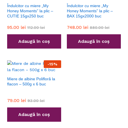
Îndulcitor cu miere „My
Îndulcitor cu miere „My
Honey Moments” la plic –
Honey Moments” la plic –
CUTIE 15gx250 buc
BAX 15gx2000 buc
95.00
lei
748.00
lei
112.00
lei
880.00
lei
Adaugă în coș
Adaugă în coș
-
15
%
Miere de albine Polifloră la
flacon – 500g x 6 buc
79.00
lei
93.00
lei
Adaugă în coș