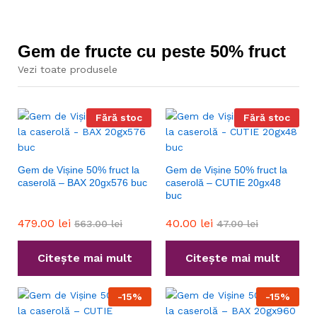
Gem de fructe cu peste 50% fruct
Vezi toate produsele
Fără stoc
Fără stoc
Gem de Vișine 50% fruct la
Gem de Vișine 50% fruct la
caserolă – BAX 20gx576 buc
caserolă – CUTIE 20gx48
buc
479.00
lei
40.00
lei
563.00
lei
47.00
lei
Citește mai mult
Citește mai mult
-
15
%
-
15
%