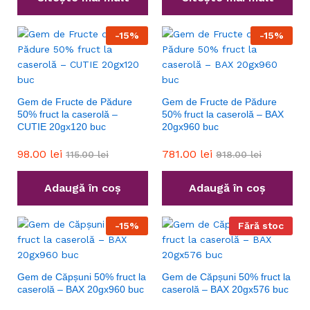
-
15
%
-
15
%
Gem de Fructe de Pădure
Gem de Fructe de Pădure
50% fruct la caserolă –
50% fruct la caserolă – BAX
CUTIE 20gx120 buc
20gx960 buc
98.00
lei
781.00
lei
115.00
lei
918.00
lei
Adaugă în coș
Adaugă în coș
-
15
%
Fără stoc
Gem de Căpșuni 50% fruct la
Gem de Căpșuni 50% fruct la
caserolă – BAX 20gx960 buc
caserolă – BAX 20gx576 buc