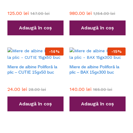
125.00
lei
980.00
lei
147.00
lei
1,154.00
lei
Adaugă în coș
Adaugă în coș
-
14
%
-
15
%
Miere de albine Polifloră la
Miere de albine Polifloră la
plic – CUTIE 15gx50 buc
plic – BAX 15gx300 buc
24.00
lei
140.00
lei
28.00
lei
165.00
lei
Adaugă în coș
Adaugă în coș