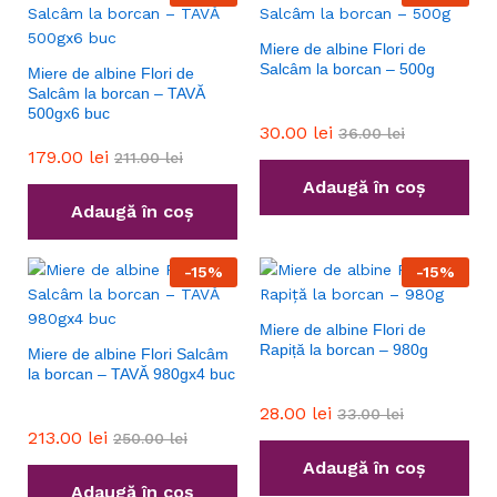
Miere de albine Flori de
Salcâm la borcan – 500g
Miere de albine Flori de
Salcâm la borcan – TAVĂ
500gx6 buc
30.00
lei
36.00
lei
179.00
lei
211.00
lei
Adaugă în coș
Adaugă în coș
-
15
%
-
15
%
Miere de albine Flori de
Rapiță la borcan – 980g
Miere de albine Flori Salcâm
la borcan – TAVĂ 980gx4 buc
28.00
lei
33.00
lei
213.00
lei
250.00
lei
Adaugă în coș
Adaugă în coș