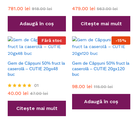
781.00
lei
479.00
lei
918.00
lei
563.00
lei
Adaugă în coș
Citește mai mult
Fără stoc
-
15
%
Gem de Căpșuni 50% fruct la
Gem de Căpșuni 50% fruct la
caserolă – CUTIE 20gx48
caserolă – CUTIE 20gx120
buc
buc
01
98.00
lei
115.00
lei
Evaluat la
40.00
lei
47.00
lei
5.00
Adaugă în coș
din 5
Citește mai mult