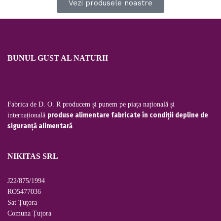
Vezi produsele noastre
BUNUL GUST AL NATURII
Fabrica de D. O. R producem și punem pe piața națională și
produse alimentare fabricate în condiții depline de
internațională
siguranță alimentară
.
NIKITAS SRL
J22/875/1994
RO5477036
Sat Țuțora
Comuna Țuțora