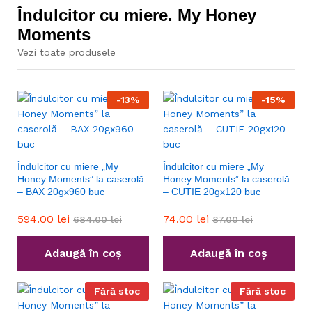
Îndulcitor cu miere. My Honey
Moments
Vezi toate produsele
-
13
%
-
15
%
Îndulcitor cu miere „My
Îndulcitor cu miere „My
Honey Moments” la caserolă
Honey Moments” la caserolă
– BAX 20gx960 buc
– CUTIE 20gx120 buc
594.00
lei
74.00
lei
684.00
lei
87.00
lei
Adaugă în coș
Adaugă în coș
Fără stoc
Fără stoc