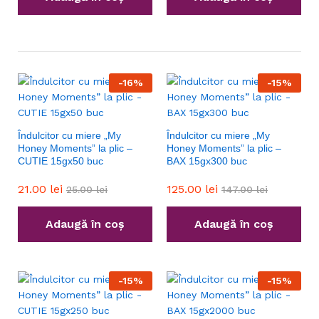
-
16
%
-
15
%
Îndulcitor cu miere „My
Îndulcitor cu miere „My
Honey Moments” la plic –
Honey Moments” la plic –
CUTIE 15gx50 buc
BAX 15gx300 buc
21.00
lei
125.00
lei
25.00
lei
147.00
lei
Adaugă în coș
Adaugă în coș
-
15
%
-
15
%