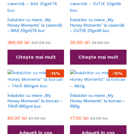
Îndulcitor cu miere „My
Îndulcitor cu miere „My
Honey Moments” la caserolă
Honey Moments” la caserolă
– BAX 20gx576 buc
– CUTIE 20gx48 buc
365.00
lei
30.00
lei
421.00
lei
36.00
lei
Citește mai mult
Citește mai mult
-
15
%
-
15
%
Îndulcitor cu miere „My
Îndulcitor cu miere „My
Honey Moments” la borcan –
Honey Moments” la borcan –
TAVĂ 980gx4 buc
980g
69.00
lei
17.00
lei
81.00
lei
20.00
lei
Adaugă în coș
Adaugă în coș