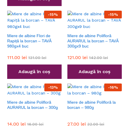
-
15
%
-
15
%
Miere de albine Flori de
Miere de albine Polifloră
Rapiță la borcan – TAVĂ
AURARUL la borcan – TAVĂ
980gx4 buc
300gx9 buc
111.00
lei
121.00
lei
131.00
lei
142.00
lei
Adaugă în coș
Adaugă în coș
-
13
%
-
16
%
Miere de albine Polifloră
Miere de albine Polifloră la
AURARUL la borcan – 300g
borcan – 980g
14.00
lei
27.00
lei
16.00
lei
32.00
lei