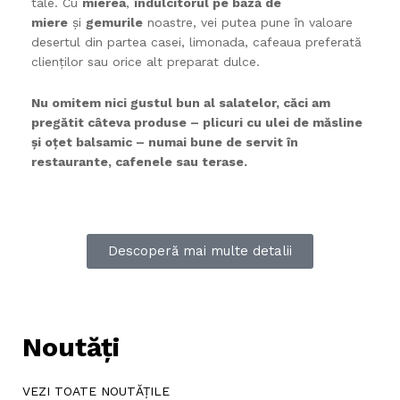
tale. Cu
mierea
,
îndulcitorul pe bază de
miere
și
gemurile
noastre, vei putea pune în valoare
desertul din partea casei, limonada, cafeaua preferată
clienților sau orice alt preparat dulce.
Nu omitem nici gustul bun al salatelor, căci am
pregătit câteva produse – plicuri cu ulei de măsline
și oțet balsamic – numai bune de servit în
restaurante, cafenele sau terase.
Descoperă mai multe detalii
Noutăți
VEZI TOATE NOUTĂȚILE