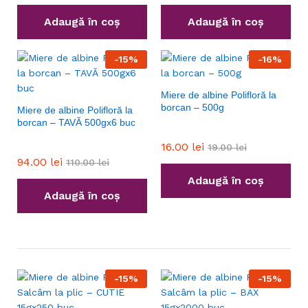
Adaugă în coș
Adaugă în coș
-
15
%
-
16
%
Miere de albine Polifloră la
borcan – 500g
Miere de albine Polifloră la
borcan – TAVĂ 500gx6 buc
16.00
lei
19.00
lei
94.00
lei
110.00
lei
Adaugă în coș
Adaugă în coș
-
15
%
-
15
%