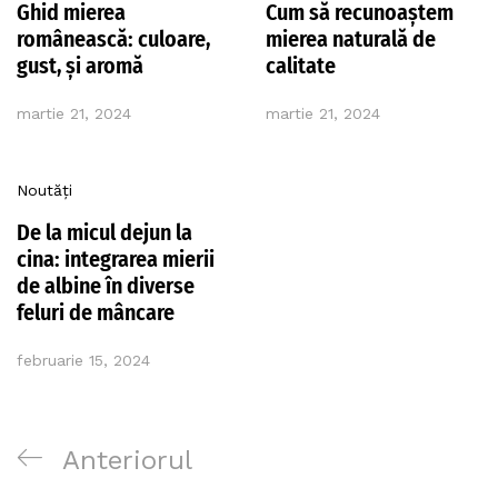
Ghid mierea
Cum să recunoaștem
românească: culoare,
mierea naturală de
gust, și aromă
calitate
martie 21, 2024
martie 21, 2024
Noutăți
De la micul dejun la
cina: integrarea mierii
de albine în diverse
feluri de mâncare
februarie 15, 2024
Navigare
Postarea
Anteriorul
în