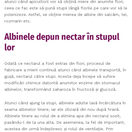
atunci când apicultorii vor să obțină miere din anumite flori,
ceea ce fac este să pună stupii lângă florile pe care vor să le
polenizeze. Astfel, se obține mierea de albine din salcâm, tei,
rozmarin etc.
Albinele depun nectar în stupul
lor
Odată ce nectarul a fost extras din flori, procesul de
fabricare a mierii continuă atunci când albinele transportă, în
gușă, nectarul către stupi. Acesta deja începe să sufere
modificări chimice datorită anumitor enzime din stomacul
albinelor, transformând zaharoza în fructoză și glucoză.
Atunci când ajung la stupi, albinele adulte lasă încărcătura în
seama albinelor tinere, iar ele zboară din nou după hrană.
Albinele tinere au rolul de a elimina apa din nectarul sosit,
pasându-l de la una alta. De asemenea, la fel de important,
acestea din urmă îndeplinesc și rolul de ventilație. Prin