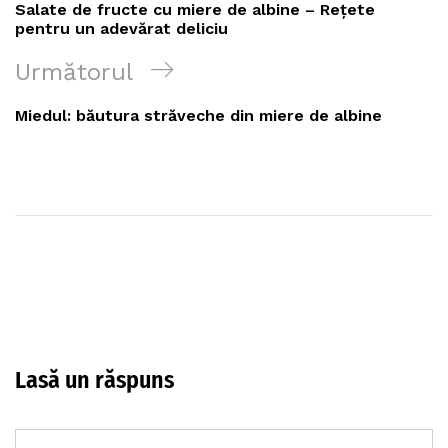
anterioară
Salate de fructe cu miere de albine – Rețete
articole
pentru un adevărat deliciu
Următoarea
Următorul
postare
Miedul: băutura străveche din miere de albine
Lasă un răspuns