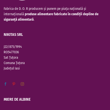
Fabrica de D. O. R producem și punem pe piața națională și
internațională
produse alimentare fabricate în condiții depline de
siguranță alimentară
.
NIKITAS SRL
J22/875/1994
RO5477036
Sat Țuțora
Comuna Țuțora
Județul
Iasi
MIERE DE ALBINE