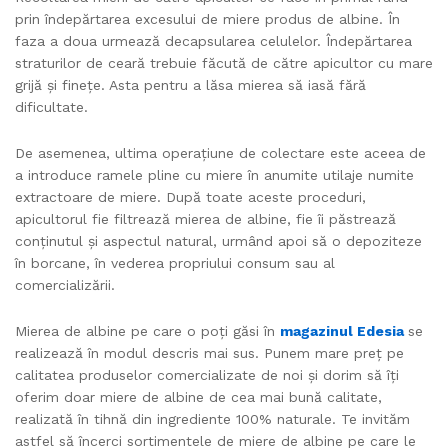
prin îndepărtarea excesului de miere produs de albine. În
faza a doua urmează decapsularea celulelor. Îndepărtarea
straturilor de ceară trebuie făcută de către apicultor cu mare
grijă și finețe. Asta pentru a lăsa mierea să iasă fără
dificultate.
De asemenea, ultima operațiune de colectare este aceea de
a introduce ramele pline cu miere în anumite utilaje numite
extractoare de miere. După toate aceste proceduri,
apicultorul fie filtrează mierea de albine, fie îi păstrează
conținutul și aspectul natural, urmând apoi să o depoziteze
în borcane, în vederea propriului consum sau al
comercializării.
Mierea de albine pe care o poți găsi în
magazinul Edesia
se
realizează în modul descris mai sus. Punem mare preț pe
calitatea produselor comercializate de noi și dorim să îți
oferim doar miere de albine de cea mai bună calitate,
realizată în tihnă din ingrediente 100% naturale. Te invităm
astfel să încerci sortimentele de miere de albine pe care le