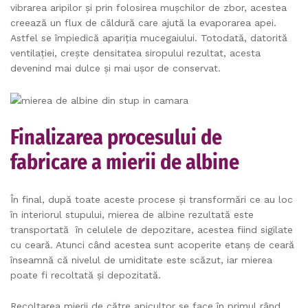
vibrarea aripilor și prin folosirea mușchilor de zbor, acestea
creează un flux de căldură care ajută la evaporarea apei.
Astfel se împiedică apariția mucegaiului. Totodată, datorită
ventilației, crește densitatea siropului rezultat, acesta
devenind mai dulce și mai ușor de conservat.
Finalizarea procesului de
fabricare a mierii de albine
În final, după toate aceste procese și transformări ce au loc
în interiorul stupului, mierea de albine rezultată este
transportată în celulele de depozitare, acestea fiind sigilate
cu ceară. Atunci când acestea sunt acoperite etanș de ceară
înseamnă că nivelul de umiditate este scăzut, iar mierea
poate fi recoltată și depozitată.
Recoltarea mierii de către apicultor se face în primul rând