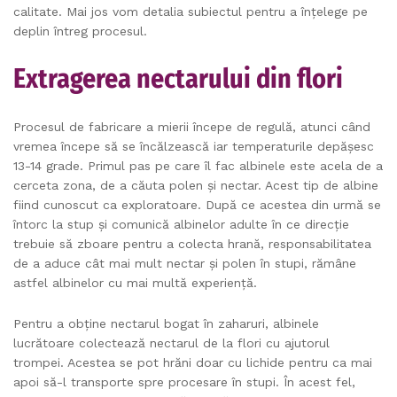
calitate. Mai jos vom detalia subiectul pentru a înțelege pe
deplin întreg procesul.
Extragerea nectarului din flori
Procesul de fabricare a mierii începe de regulă, atunci când
vremea începe să se încălzească iar temperaturile depășesc
13-14 grade. Primul pas pe care îl fac albinele este acela de a
cerceta zona, de a căuta polen și nectar. Acest tip de albine
fiind cunoscut ca exploratoare. După ce acestea din urmă se
întorc la stup și comunică albinelor adulte în ce direcție
trebuie să zboare pentru a colecta hrană, responsabilitatea
de a aduce cât mai mult nectar și polen în stupi, rămâne
astfel albinelor cu mai multă experiență.
Pentru a obține nectarul bogat în zaharuri, albinele
lucrătoare colectează nectarul de la flori cu ajutorul
trompei. Acestea se pot hrăni doar cu lichide pentru ca mai
apoi să-l transporte spre procesare în stupi. În acest fel,